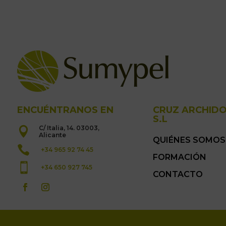
ENCUÉNTRANOS EN
CRUZ ARCHID
S.L
C/ Italia, 14. 03003,

Alicante
QUIÉNES SOMOS

+34 965 92 74 45
FORMACIÓN

+34 650 927 745
CONTACTO