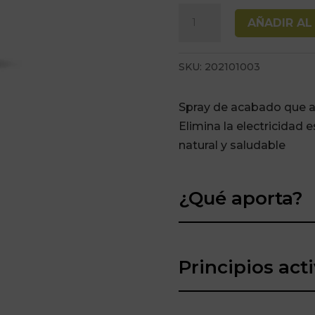
Spray
AÑADIR AL
Brillo
Hair
SKU:
202101003
Live
Profesional
Spray de acabado que apo
Cosmetics
Elimina la electricidad 
300
natural y saludable
Ml
cantidad
¿Qué aporta?
Principios act