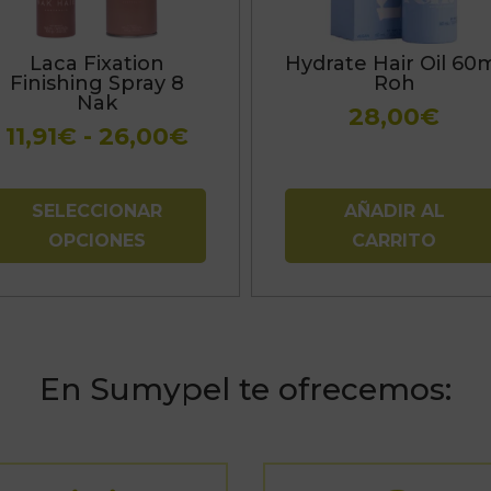
pciones
e
Laca Fixation
Hydrate Hair Oil 60
ueden
Finishing Spray 8
Roh
legir
Nak
28,00
€
n
Rango
11,91
€
-
26,00
€
a
de
ágina
precios:
e
SELECCIONAR
AÑADIR AL
desde
roducto
OPCIONES
CARRITO
11,91€
hasta
26,00€
En Sumypel te ofrecemos: