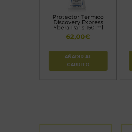
o
s
Protector Termico
p
Discovery Express
e
Ybera Paris 150 ml
e
62,00
€
l
p
d
AÑADIR AL
p
CARRITO