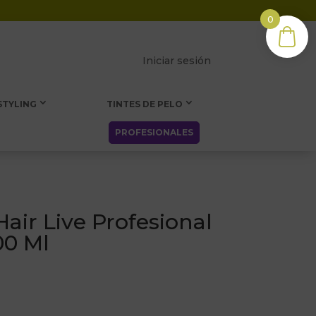
0
Iniciar sesión
STYLING
TINTES DE PELO
PROFESIONALES
Hair Live Profesional
00 Ml