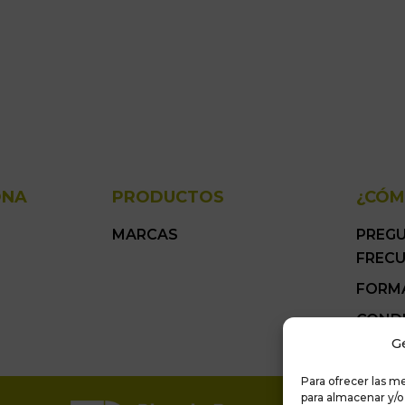
ONA
PRODUCTOS
¿CÓM
MARCAS
PREG
FREC
FORM
COND
GENER
G
Para ofrecer las m
para almacenar y/o