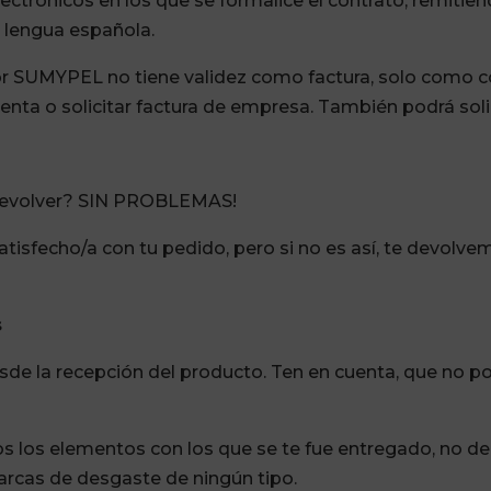
trónicos en los que se formalice el contrato, remitien
la lengua española.
or SUMYPEL no tiene validez como factura, solo como c
nta o solicitar factura de empresa. También podrá solici
 devolver? SIN PROBLEMAS!
sfecho/a con tu pedido, pero si no es así, te devolvem
s
esde la recepción del producto. Ten en cuenta, que no po
s los elementos con los que se te fue entregado, no de
marcas de desgaste de ningún tipo.