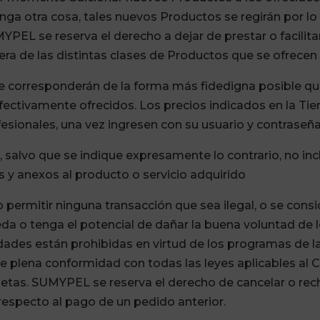
ga otra cosa, tales nuevos Productos se regirán por lo
EL se reserva el derecho a dejar de prestar o facilitar 
ra de las distintas clases de Productos que se ofrecen 
se corresponderán de la forma más fidedigna posible qu
fectivamente ofrecidos. Los precios indicados en la Tien
ofesionales, una vez ingresen con su usuario y contraseña
 salvo que se indique expresamente lo contrario, no inc
s y anexos al producto o servicio adquirido
ermitir ninguna transacción que sea ilegal, o se consi
eda o tenga el potencial de dañar la buena voluntad de 
idades están prohibidas en virtud de los programas de la
de plena conformidad con todas las leyes aplicables al
tarjetas. SUMYPEL se reserva el derecho de cancelar o re
 respecto al pago de un pedido anterior.