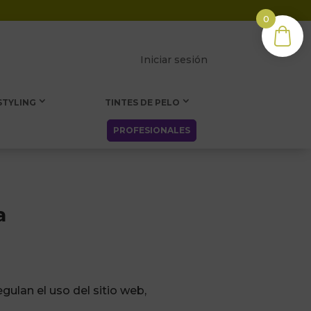
0
Iniciar sesión
STYLING
TINTES DE PELO
PROFESIONALES
a
gulan el uso del sitio web,