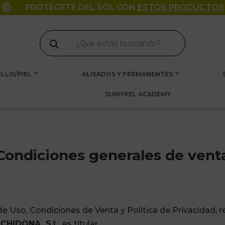

PROTÉGETE DEL SOL CON
ESTOS PRODUCTOS
Búsqueda
de
productos
LLO/PIEL
ALISADOS Y PERMANENTES
SUMYPEL ACADEMY
Condiciones generales de vent
 Uso, Condiciones de Venta y Política de Privacidad, re
CHIDONA, S.L.
es titular.