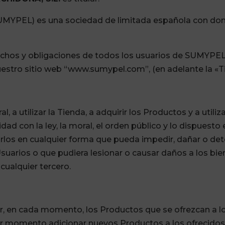
MYPEL) es una sociedad de limitada española con domicil
chos y obligaciones de todos los usuarios de SUMYPEL,
uestro sitio web “www.sumypel.com”, (en adelante la «T
l, a utilizar la Tienda, a adquirir los Productos y a utili
ad con la ley, la moral, el orden público y lo dispuesto
rlos en cualquier forma que pueda impedir, dañar o det
 Usuarios o que pudiera lesionar o causar daños a los b
cualquier tercero.
r, en cada momento, los Productos que se ofrezcan a lo
r momento adicionar nuevos Productos a los ofrecidos o