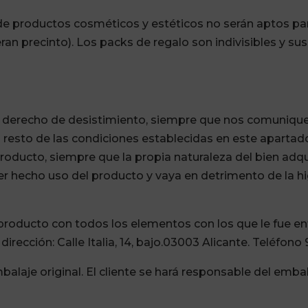
 de productos cosméticos y estéticos no serán aptos pa
eran precinto). Los packs de regalo son indivisibles y su
del derecho de desistimiento, siempre que nos comunique
 resto de las condiciones establecidas en este apartado
roducto, siempre que la propia naturaleza del bien adqui
er hecho uso del producto y vaya en detrimento de la 
l producto con todos los elementos con los que le fue e
dirección: Calle Italia, 14, bajo.03003 Alicante. Teléfono
balaje original. El cliente se hará responsable del emba