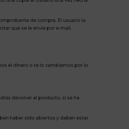
do una copia al Usuario una vez hecha
omprobante de compra. El usuario la
tar que se le envíe por e-mail.
os el dinero o te lo cambiamos por lo
drás devolver el producto, si se ha
ben haber sido abiertos y deben estar