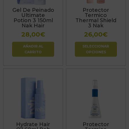
Las
Gel De Peinado
Protector
opciones
Ultimate
Termico
se
Potion 3 150ml
Thermal Shield
Nak Hair
3 Nak
pueden
28,00
€
26,00
€
elegir
en
AÑADIR AL
SELECCIONAR
la
CARRITO
OPCIONES
página
de
producto
Hydrate Hair
Protector