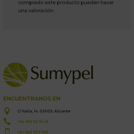
comprado este producto pueden hacer
una valoración.
ENCUÉNTRANOS EN

C/ Italia, 14. 03003, Alicante

+34 965 92 74 45

+34 650 927 745