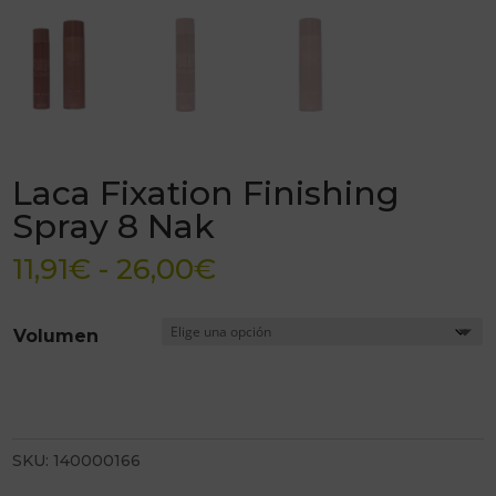
Laca Fixation Finishing
Spray 8 Nak
Rango
11,91
€
-
26,00
€
de
precios:
Volumen
desde
11,91€
hasta
26,00€
SKU:
140000166