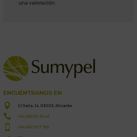
una valoración.
ENCUÉNTRANOS EN

C/ Italia, 14. 03003, Alicante

+34 965 92 74 45

+34 650 927 745