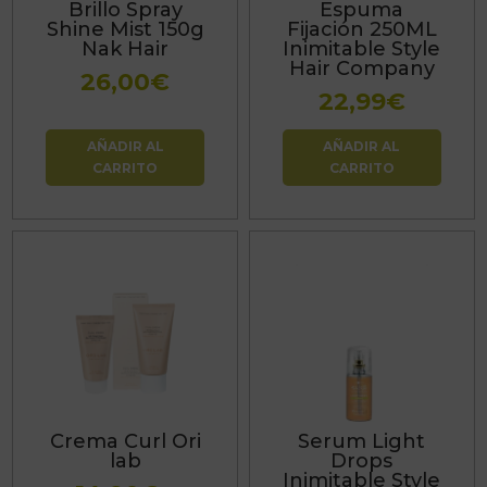
Brillo Spray
Espuma
Shine Mist 150g
Fijación 250ML
Nak Hair
Inimitable Style
Hair Company
26,00
€
22,99
€
AÑADIR AL
AÑADIR AL
CARRITO
CARRITO
Este
producto
tiene
múltiples
variantes.
Las
Crema Curl Ori
Serum Light
opciones
lab
Drops
se
Inimitable Style