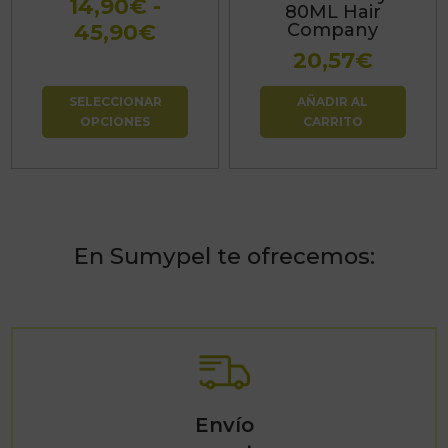
14,90
€
-
80ML Hair
pueden
Rango
45,90
€
Company
elegir
de
20,57
€
en
precios:
la
SELECCIONAR
AÑADIR AL
desde
página
OPCIONES
CARRITO
14,90€
de
hasta
producto
45,90€
En Sumypel te ofrecemos:
Envío