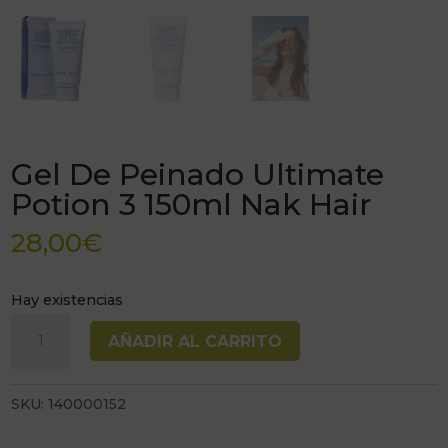
Gel De Peinado Ultimate
Potion 3 150ml Nak Hair
28,00
€
Hay existencias
Gel
AÑADIR AL CARRITO
De
Peinado
SKU:
140000152
Ultimate
Potion