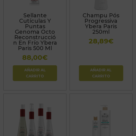
Sellante
Champu Pós
Cutículas Y
Progressiva
Puntas
Ybera Paris
Genoma Octo
250ml
Reconstrucció
28,89
€
n En Frío Ybera
Paris 500 Ml
88,00
€
AÑADIR AL
AÑADIR AL
CARRITO
CARRITO
Este
producto
tiene
múltiples