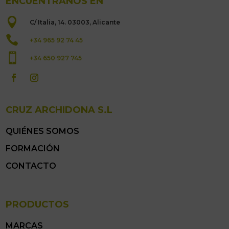
ENCUÉNTRANOS EN

C/ Italia, 14. 03003, Alicante

+34 965 92 74 45

+34 650 927 745
CRUZ ARCHIDONA S.L
QUIÉNES SOMOS
FORMACIÓN
CONTACTO
PRODUCTOS
MARCAS