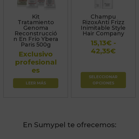
variantes.
Las
Kit
Champu
opciones
Tratamiento
RizoxAnti Frizz
se
Genoma
Inimitable Style
Reconstrucció
Hair Company
pueden
n En Frío Ybera
15,13
€
-
elegir
Paris 500g
Rang
42,35
€
en
Exclusivo
de
la
profesional
precio
página
es
desde
de
SELECCIONAR
15,13€
producto
LEER MÁS
OPCIONES
hasta
42,35
En Sumypel te ofrecemos: