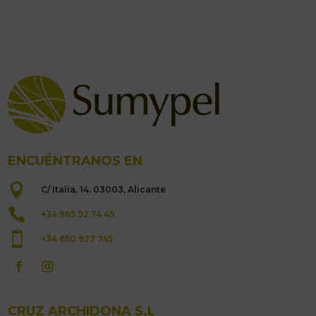
ENCUÉNTRANOS EN

C/ Italia, 14. 03003, Alicante

+34 965 92 74 45

+34 650 927 745
CRUZ ARCHIDONA S.L