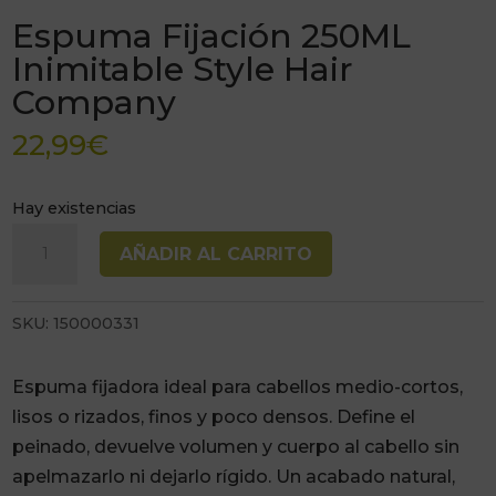
Espuma Fijación 250ML
Inimitable Style Hair
Company
22,99
€
Hay existencias
Espuma
AÑADIR AL CARRITO
Fijación
250ML
SKU:
150000331
Inimitable
Style
Hair
Espuma fijadora ideal para cabellos medio-cortos,
Company
lisos o rizados, finos y poco densos. Define el
cantidad
peinado, devuelve volumen y cuerpo al cabello sin
apelmazarlo ni dejarlo rígido. Un acabado natural,