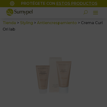

PROTÉGETE CON
ESTOS PRODUCTOS
Tienda
>
Styling
>
Antiencrespamiento
>
Crema Curl
Ori lab