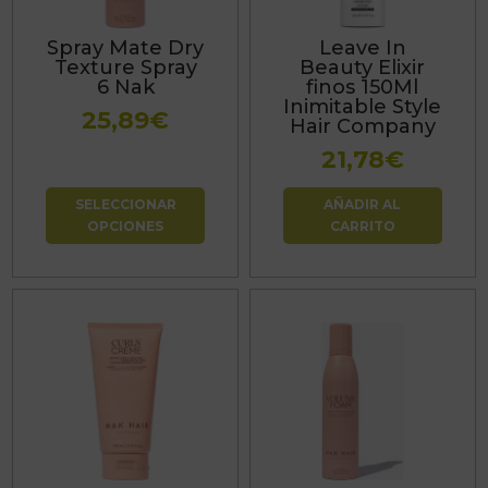
Las
Spray Mate Dry
Leave In
opciones
Texture Spray
Beauty Elixir
se
6 Nak
finos 150Ml
Inimitable Style
pueden
25,89
€
Hair Company
elegir
21,78
€
en
la
SELECCIONAR
AÑADIR AL
página
OPCIONES
CARRITO
de
producto