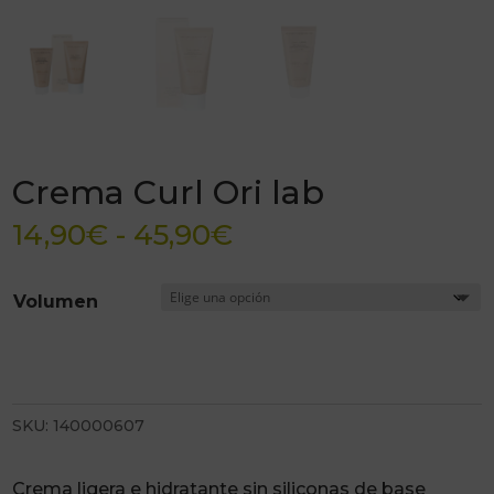
Crema Curl Ori lab
Rango
14,90
€
-
45,90
€
de
precios:
Volumen
desde
14,90€
hasta
45,90€
SKU:
140000607
Crema ligera e hidratante sin siliconas de base