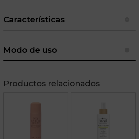
Características
Modo de uso
Productos relacionados
Este
producto
tiene
múltiples
variantes.