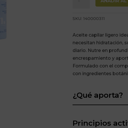
AÑADIR AL
Hair
Oil
SKU:
140000311
60ml
Roh
Aceite capilar ligero id
cantidad
necesitan hidratación, s
diario. Nutre en profund
encrespamiento y aport
Formulado con el compl
con ingredientes botáni
¿Qué aporta?
Principios act