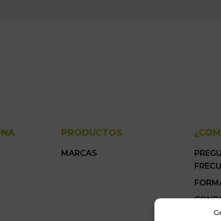
ONA
PRODUCTOS
¿CÓM
MARCAS
PREG
FREC
FORM
COND
GENER
G