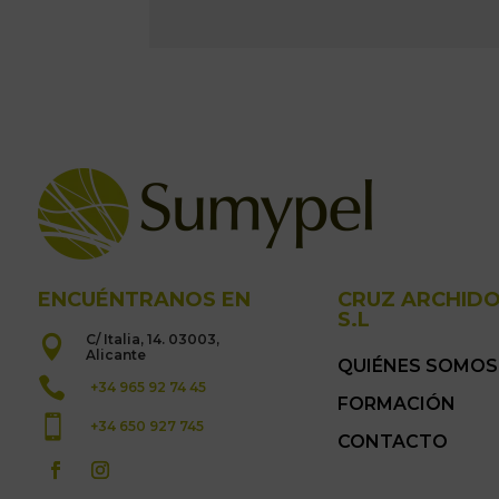
ENCUÉNTRANOS EN
CRUZ ARCHID
S.L
C/ Italia, 14. 03003,

Alicante
QUIÉNES SOMOS

+34 965 92 74 45
FORMACIÓN

+34 650 927 745
CONTACTO