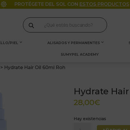

PROTÉGETE DEL SOL CON
ESTOS PRODUCTOS
Búsqueda
de
productos
LLO/PIEL
ALISADOS Y PERMANENTES
SUMYPEL ACADEMY
>
Hydrate Hair Oil 60ml Roh
Hydrate Hair
28,00
€
Hay existencias
Hydrate