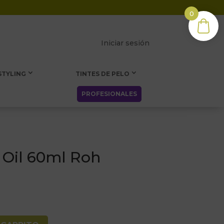
0
Iniciar sesión
STYLING
TINTES DE PELO
PROFESIONALES
 Oil 60ml Roh