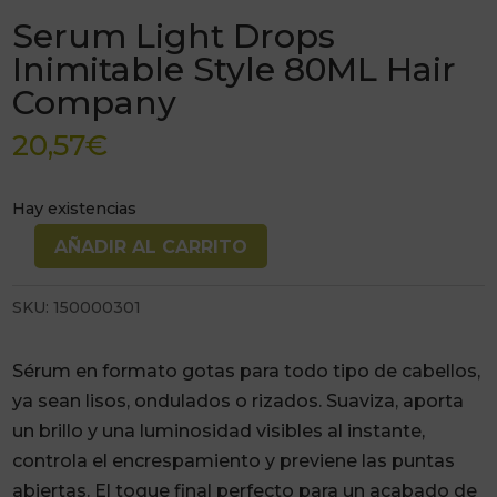
Serum Light Drops
Inimitable Style 80ML Hair
Company
20,57
€
Hay existencias
AÑADIR AL CARRITO
Serum
Light
SKU:
150000301
Drops
Inimitable
Sérum en formato gotas para todo tipo de cabellos,
Style
ya sean lisos, ondulados o rizados. Suaviza, aporta
80ML
un brillo y una luminosidad visibles al instante,
Hair
controla el encrespamiento y previene las puntas
Company
abiertas. El toque final perfecto para un acabado de