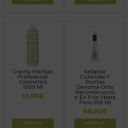
desde
de
15,13€
producto
hasta
42,35€
Crema Hierbas
Sellante
Profesional
Cutículas Y
Cosmetics
Puntas
1000 Ml
Genoma Octo
Reconstrucció
12,00
€
n En Frío Ybera
Paris 500 Ml
88,00
€
AÑADIR AL
AÑADIR AL