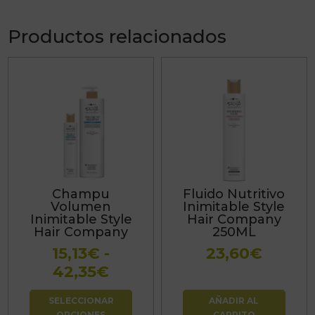
Productos relacionados
Este
producto
tiene
múltiples
variantes.
Las
Champu
Fluido Nutritivo
opciones
Volumen
Inimitable Style
se
Inimitable Style
Hair Company
Hair Company
250ML
pueden
15,13
€
-
23,60
€
elegir
Rango
42,35
€
en
de
la
SELECCIONAR
AÑADIR AL
precios:
página
OPCIONES
CARRITO