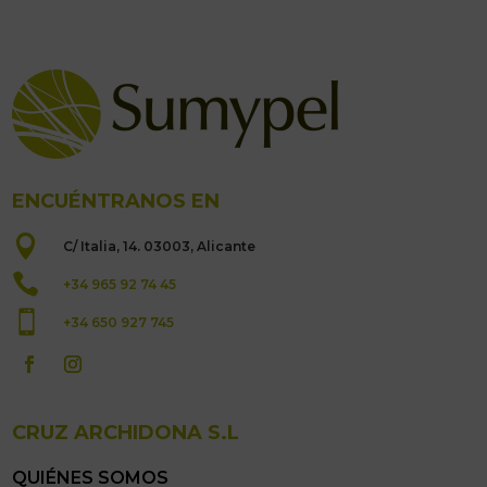
ENCUÉNTRANOS EN

C/ Italia, 14. 03003, Alicante

+34 965 92 74 45

+34 650 927 745
CRUZ ARCHIDONA S.L
QUIÉNES SOMOS