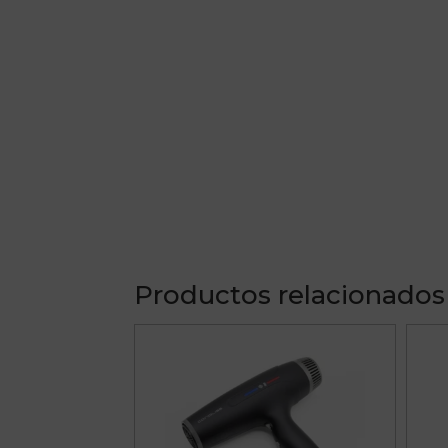
Productos relacionados
Este
producto
tiene
múltiples