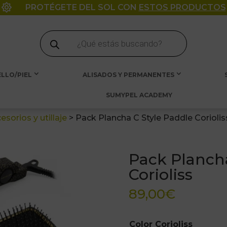

PROTÉGETE DEL SOL CON
ESTOS PRODUCTOS
Búsqueda
de
productos
LLO/PIEL
ALISADOS Y PERMANENTES
SUMYPEL ACADEMY
esorios y utillaje
>
Pack Plancha C Style Paddle Coriolis
Pack Plancha
Corioliss
89,00
€
Color Corioliss