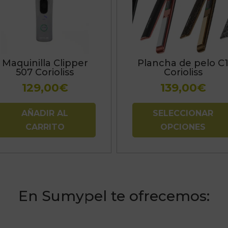
variantes.
Las
opciones
se
Maquinilla Clipper
Plancha de pelo C
pueden
507 Corioliss
Corioliss
elegir
129,00
€
139,00
€
en
la
AÑADIR AL
SELECCIONAR
página
CARRITO
OPCIONES
de
producto
En Sumypel te ofrecemos: