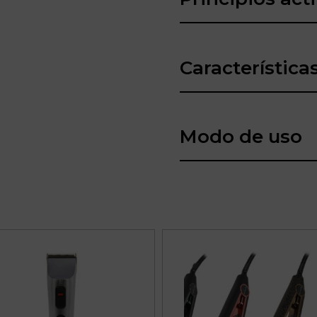
Característica
Modo de uso
Este
producto
tiene
múltiples