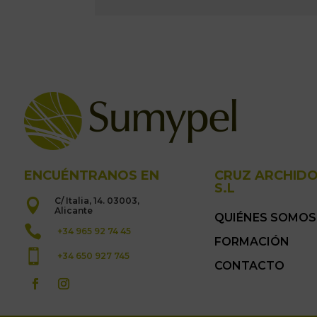
ENCUÉNTRANOS EN
CRUZ ARCHID
S.L
C/ Italia, 14. 03003,

Alicante
QUIÉNES SOMOS

+34 965 92 74 45
FORMACIÓN

+34 650 927 745
CONTACTO