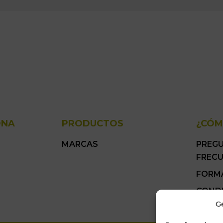
ONA
PRODUCTOS
¿CÓM
MARCAS
PREG
FREC
FORM
COND
GENER
G