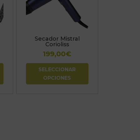
variantes.
Las
opciones
se
1
Secador Mistral
pueden
Corioliss
elegir
199,00
€
en
la
SELECCIONAR
página
OPCIONES
de
producto