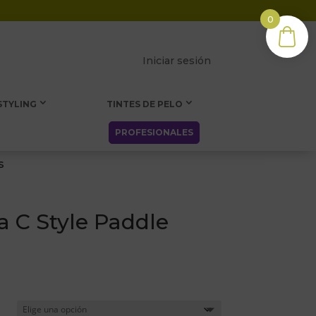
0
Iniciar sesión
STYLING
TINTES DE PELO
PROFESIONALES
s
 C Style Paddle