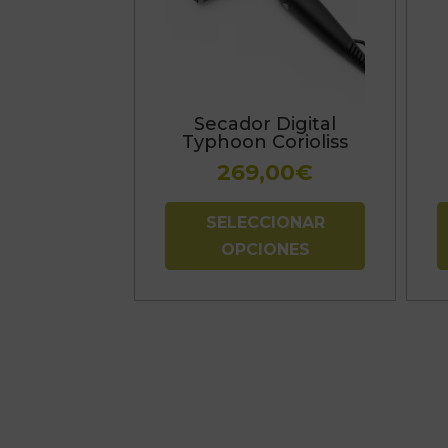
variantes.
Las
opciones
se
Secador Digital
pueden
Typhoon Corioliss
elegir
269,00
€
en
la
SELECCIONAR
página
OPCIONES
de
producto