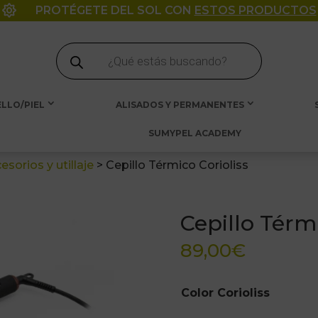

PROTÉGETE DEL SOL CON
ESTOS PRODUCTOS
Búsqueda
de
productos
LLO/PIEL
ALISADOS Y PERMANENTES
SUMYPEL ACADEMY
esorios y utillaje
>
Cepillo Térmico Corioliss
Cepillo Térmi
89,00
€
Color Corioliss