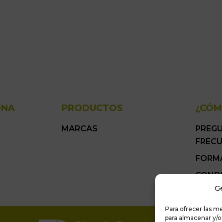
ONA
PRODUCTOS
¿CÓM
MARCAS
PREG
FREC
FORM
COND
GENER
G
Para ofrecer las m
para almacenar y/o