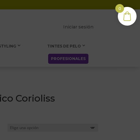
0
Iniciar sesión
STYLING
TINTES DE PELO
PROFESIONALES
co Corioliss