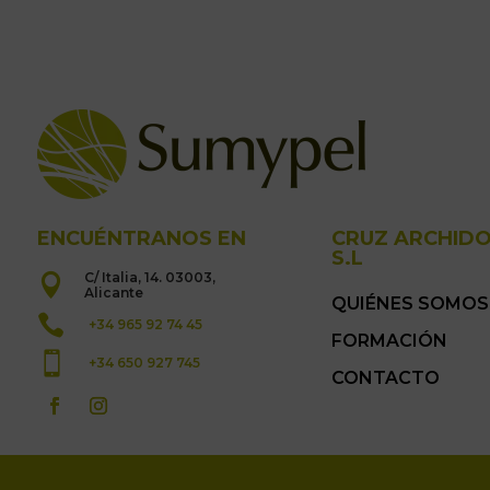
ENCUÉNTRANOS EN
CRUZ ARCHID
S.L
C/ Italia, 14. 03003,

Alicante
QUIÉNES SOMOS

+34 965 92 74 45
FORMACIÓN

+34 650 927 745
CONTACTO