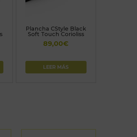
Plancha CStyle Black
s
Soft Touch Corioliss
89,00
€
LEER MÁS