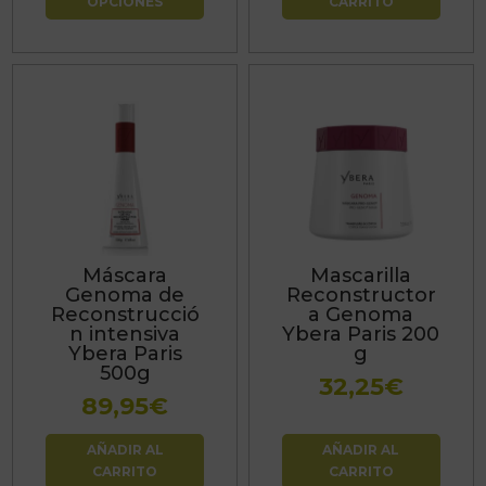
OPCIONES
CARRITO
desde
producto
22,39€
hasta
53,24€
Máscara
Mascarilla
Genoma de
Reconstructor
Reconstrucció
a Genoma
n intensiva
Ybera Paris 200
Ybera Paris
g
500g
32,25
€
89,95
€
AÑADIR AL
AÑADIR AL
CARRITO
CARRITO