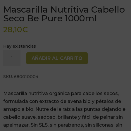
Mascarilla Nutritiva Cabello
Seco Be Pure 1000ml
28,10
€
Hay existencias
Mascarilla
AÑADIR AL CARRITO
Nutritiva
Cabello
SKU:
680010004
Seco
Be
Pure
Mascarilla nutritiva orgánica para cabellos secos,
1000ml
formulada con extracto de avena bio y pétalos de
cantidad
amapola bio. Nutre de la raíz a las puntas dejando el
cabello suave, sedoso, brillante y fácil de peinar sin
apelmazar. Sin SLS, sin parabenos, sin siliconas, sin