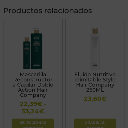
Productos relacionados
Este
producto
tiene
múltiples
variantes.
Las
Mascarilla
Fluido Nutritivo
opciones
Reconstructor
Inimitable Style
se
a Capilar Doble
Hair Company
Action Hair
250ML
pueden
Company
23,60
€
elegir
22,39
€
-
en
Rango
53,24
€
la
de
página
SELECCIONAR
AÑADIR AL
precios:
de