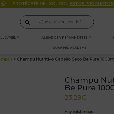

PROTÉGETE DEL SOL CON
ESTOS PRODUCTOS
Búsqueda
de
productos
LLO/PIEL
ALISADOS Y PERMANENTES
SUMYPEL ACADEMY
ampús
>
Champu Nutritivo Cabello Seco Be Pure 1000m
Champu Nutr
Be Pure 100
23,29
€
Hay existencias