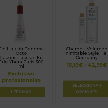
producto
tiene
múltiples
variantes.
Las
opciones
se
Fio Liquido Genoma
Champu Volumen
pueden
Octo
Inimitable Style Hai
elegir
Reconstrucción En
Company
Frío Ybera Paris 500
en
15,13
€
-
42,35
€
ml
la
Exclusivo
página
profesionales
de
SELECCIONAR
producto
LEER MÁS
OPCIONES