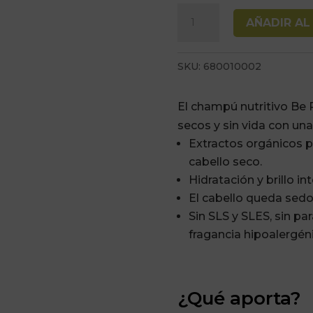
Champu
AÑADIR AL
Nutritivo
Cabello
SKU:
680010002
Seco
Be
El champú nutritivo Be 
Pure
secos y sin vida con una
1000ml
Extractos orgánicos p
cantidad
cabello seco.
Hidratación y brillo in
El cabello queda sedo
Sin SLS y SLES, sin par
fragancia hipoalergéni
¿Qué aporta?