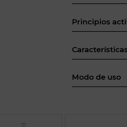
Principios act
Característica
Modo de uso
Este