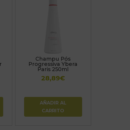
Champu Pós
r
Progressiva Ybera
Paris 250ml
Rango
28,89
€
de
precios:
desde
AÑADIR AL
15,13€
CARRITO
hasta
42,35€