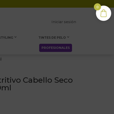
0
Iniciar sesión
STYLING
TINTES DE PELO
PROFESIONALES
l
itivo Cabello Seco
0ml