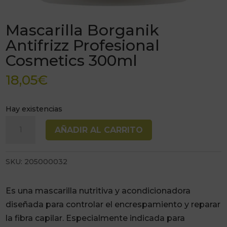
Mascarilla Borganik
Antifrizz Profesional
Cosmetics 300ml
18,05
€
Hay existencias
Mascarilla
AÑADIR AL CARRITO
Borganik
Antifrizz
SKU:
205000032
Profesional
Cosmetics
300ml
Es una mascarilla nutritiva y acondicionadora
cantidad
diseñada para controlar el encrespamiento y reparar
la fibra capilar. Especialmente indicada para