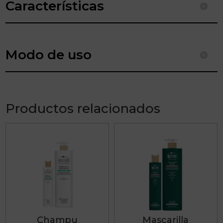
Características
Modo de uso
Productos relacionados
Este
Este
producto
producto
tiene
tiene
múltiples
múltiples
variantes.
variantes.
Las
Las
Champu
Mascarilla
opciones
opciones