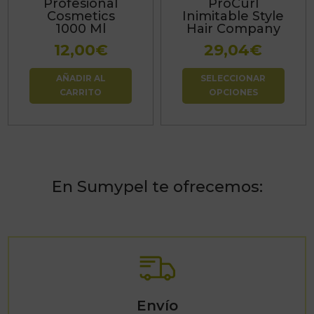
Profesional
ProCurl
se
Cosmetics
Inimitable Style
1000 Ml
Hair Company
pueden
12,00
€
29,04
€
elegir
en
AÑADIR AL
SELECCIONAR
la
CARRITO
OPCIONES
página
de
producto
En Sumypel te ofrecemos:
Envío