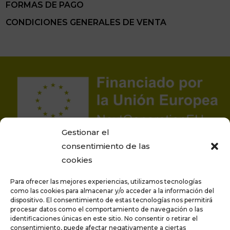
FORMAS DE PAGO
CONDICIONES GENERALES DE VENTA
Gestionar el
consentimiento de las
cookies
Para ofrecer las mejores experiencias, utilizamos tecnologías
como las cookies para almacenar y/o acceder a la información del
dispositivo. El consentimiento de estas tecnologías nos permitirá
procesar datos como el comportamiento de navegación o las
Proyecto financiado por la Unión Europea –
identificaciones únicas en este sitio. No consentir o retirar el
NextGenerationEU
consentimiento, puede afectar negativamente a ciertas