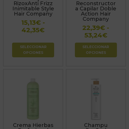
RizoxAnti Frizz
Reconstructor
se
se
Inimitable Style
a Capilar Doble
Hair Company
Action Hair
pueden
pueden
Company
15,13
€
-
elegir
elegir
22,39
€
-
Rango
42,35
€
en
en
Rang
53,24
€
de
la
la
de
precios:
página
página
SELECCIONAR
SELECCIONAR
precio
desde
de
de
OPCIONES
OPCIONES
desde
15,13€
producto
producto
22,39
hasta
hasta
42,35€
53,24
Este
producto
tiene
múltiples
variantes.
Las
Crema Hierbas
Champu
opciones