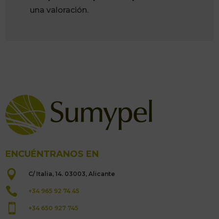
una valoración.
ENCUÉNTRANOS EN

C/ Italia, 14. 03003, Alicante

+34 965 92 74 45

+34 650 927 745