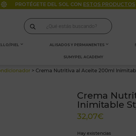

PROTÉGETE DEL SOL CON
ESTOS PRODUCTOS
Búsqueda
de
productos
LLO/PIEL
ALISADOS Y PERMANENTES
SUMYPEL ACADEMY
ndicionador
>
Crema Nutritiva al Aceite 200ml Inimita
Crema Nutrit
Inimitable S
32,07
€
Hay existencias