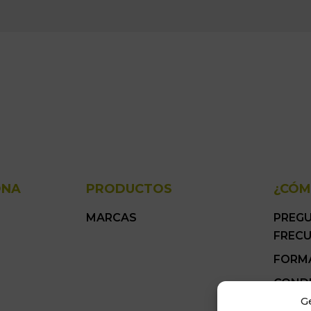
ONA
PRODUCTOS
¿CÓM
MARCAS
PREG
FREC
FORM
COND
GENER
G