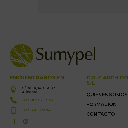
ENCUÉNTRANOS EN
CRUZ ARCHID
S.L
C/ Italia, 14. 03003,

Alicante
QUIÉNES SOMOS

+34 965 92 74 45
FORMACIÓN

+34 650 927 745
CONTACTO