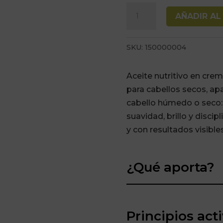
Crema
AÑADIR AL
Nutritiva
al
SKU:
150000004
Aceite
200ml
Aceite nutritivo en crema
Inimitable
para cabellos secos, ap
Style
cabello húmedo o seco: 
Hair
suavidad, brillo y discip
Company
y con resultados visible
cantidad
¿Qué aporta?
Principios act