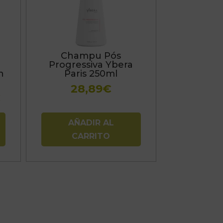
Champu Pós
Progressiva Ybera
n
Paris 250ml
28,89
€
Rango
€
de
precios:
AÑADIR AL
desde
CARRITO
22,39€
hasta
53,24€