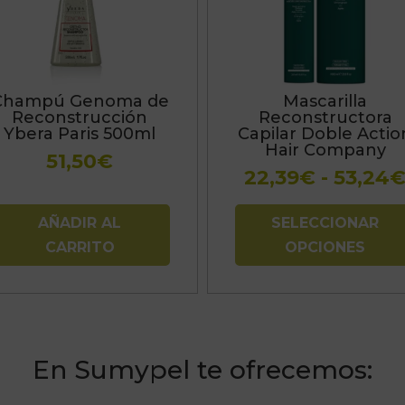
variantes.
Las
opciones
se
Champú Genoma de
Mascarilla
pueden
Reconstrucción
Reconstructora
elegir
Ybera Paris 500ml
Capilar Doble Actio
Hair Company
en
51,50
€
la
22,39
€
-
53,24
página
de
AÑADIR AL
SELECCIONAR
producto
CARRITO
OPCIONES
En Sumypel te ofrecemos: