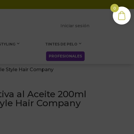
0
Iniciar sesión
STYLING
TINTES DE PELO
PROFESIONALES
ble Style Hair Company
iva al Aceite 200ml
tyle Hair Company