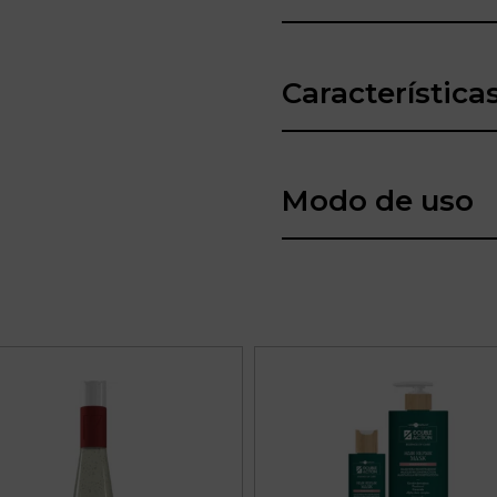
Característica
Modo de uso
Este
producto
tiene
múltiples