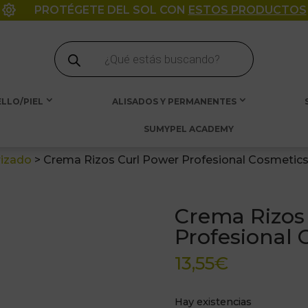

PROTÉGETE DEL SOL CON
ESTOS PRODUCTOS
Búsqueda
de
productos
LLO/PIEL
ALISADOS Y PERMANENTES
SUMYPEL ACADEMY
rizado
>
Crema Rizos Curl Power Profesional Cosmetics
Crema Rizos
Profesional 
13,55
€
Hay existencias