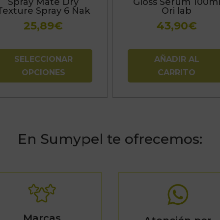
Spray Mate Dry
Gloss Serum 100m
ueden
Texture Spray 6 Nak
Ori lab
legir
25,89
€
43,90
€
n
a
ágina
SELECCIONAR
AÑADIR AL
e
OPCIONES
CARRITO
roducto
En Sumypel te ofrecemos:
Marcas