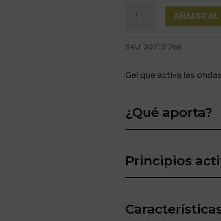
Crema
AÑADIR AL
Rizos
Curl
SKU:
202101266
Power
Profesional
Gel que activa las ondas 
Cosmetics
250
Ml
¿Qué aporta?
cantidad
Principios act
Característica