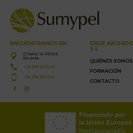
ENCUÉNTRANOS EN
CRUZ ARCHID
S.L
C/ Italia, 14. 03003,

Alicante
QUIÉNES SOMOS

+34 965 92 74 45
FORMACIÓN

+34 650 927 745
CONTACTO