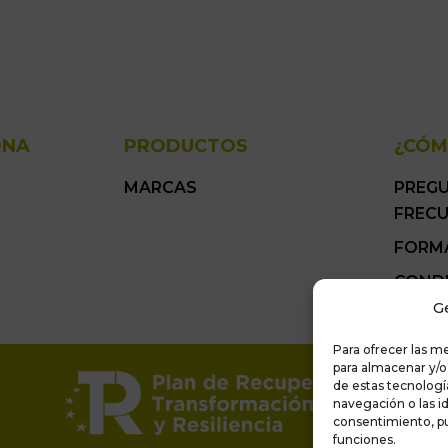
ONA
PRODUCTOS
¿CÓM
MARCAS
PREG
FREC
FORM
COND
GENER
G
Para ofrecer las m
para almacenar y/o
de estas tecnolog
navegación o las id
consentimiento, pu
funciones.