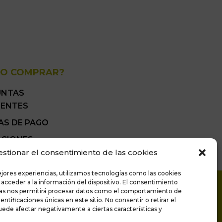
O COMPRAR?
UNTAS
UENTES
AS DE PAGO
ICIONES
ALES DE VENTA
estionar el consentimiento de las cookies
ejores experiencias, utilizamos tecnologías como las cookies
 acceder a la información del dispositivo. El consentimiento
Proyecto financiado por la Unión
ías nos permitirá procesar datos como el comportamiento de
entificaciones únicas en este sitio. No consentir o retirar el
Europea – NextGenerationEU
ede afectar negativamente a ciertas características y