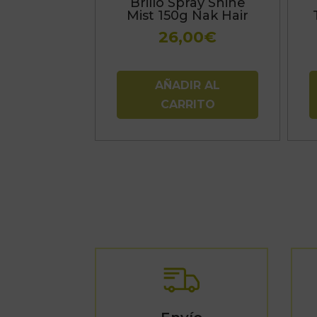
Brillo Spray Shine
p
Mist 150g Nak Hair
e
26,00
€
e
l
p
AÑADIR AL
d
CARRITO
p