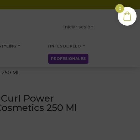
0
Iniciar sesión
STYLING
TINTES DE PELO
PROFESIONALES
 250 Ml
 Curl Power
Cosmetics 250 Ml