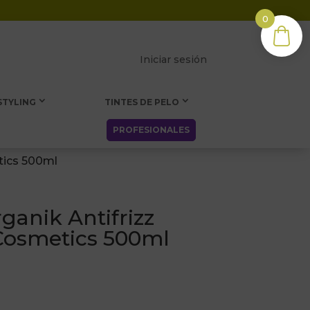
0
Iniciar sesión
STYLING
TINTES DE PELO
PROFESIONALES
tics 500ml
anik Antifrizz
 Cosmetics 500ml