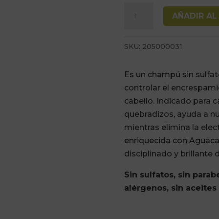
Champu
AÑADIR AL
Borganik
Antifrizz
SKU:
205000031
Profesional
Cosmetics
Es un champú sin sulfa
500ml
controlar el encrespami
cantidad
cabello. Indicado para c
quebradizos, ayuda a nutr
mientras elimina la elec
enriquecida con Aguacat
disciplinado y brillante
Sin sulfatos, sin parabe
alérgenos, sin aceites