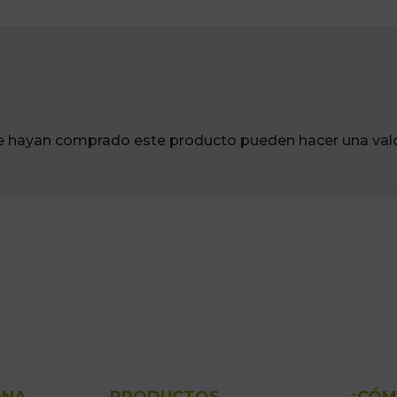
ue hayan comprado este producto pueden hacer una valo
ONA
PRODUCTOS
¿CÓM