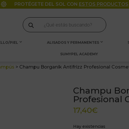

PROTÉGETE DEL SOL CON
ESTOS PRODUCTOS
Búsqueda
de
productos
LLO/PIEL
ALISADOS Y PERMANENTES
SUMYPEL ACADEMY
ampús
>
Champu Borganik Antifrizz Profesional Cosme
Champu Borg
Profesional
17,40
€
Hay existencias