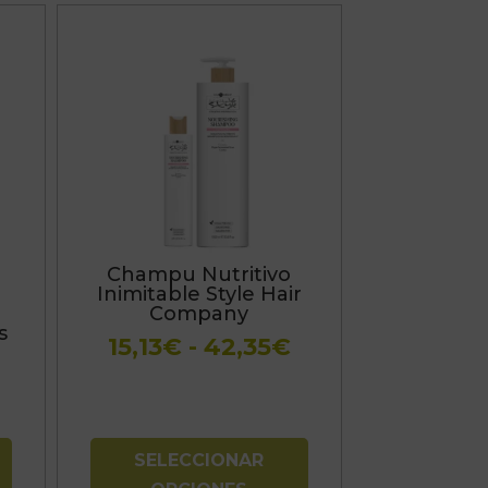
Este
producto
tiene
múltiples
variantes.
Las
opciones
se
Champu Nutritivo
pueden
Inimitable Style Hair
elegir
Company
s
en
Rango
15,13
€
-
42,35
€
la
de
página
precios:
de
desde
producto
15,13€
SELECCIONAR
hasta