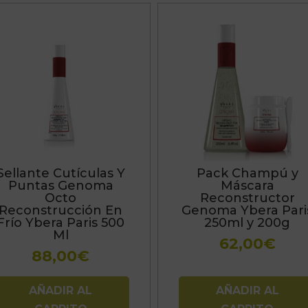
Sellante Cutículas Y
Pack Champú y
Puntas Genoma
Máscara
Octo
Reconstructor
Reconstrucción En
Genoma Ybera Pari
Frío Ybera Paris 500
250ml y 200g
Ml
62,00
€
88,00
€
AÑADIR AL
AÑADIR AL