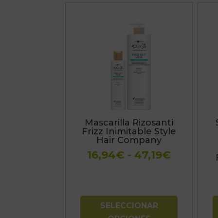
Este
producto
tiene
múltiples
variantes.
Las
opciones
se
Mascarilla Rizosanti
pueden
Frizz Inimitable Style
elegir
Hair Company
en
Rango
16,94
€
-
47,19
€
la
de
página
precios:
de
desde
producto
16,94€
SELECCIONAR
hasta