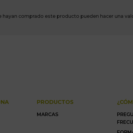
ue hayan comprado este producto pueden hacer una valo
ONA
PRODUCTOS
¿CÓM
MARCAS
PREG
FREC
FORM