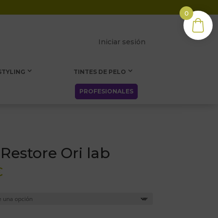
0
Iniciar sesión
STYLING
TINTES DE PELO
PROFESIONALES
Restore Ori lab
Rango
€
de
precios:
desde