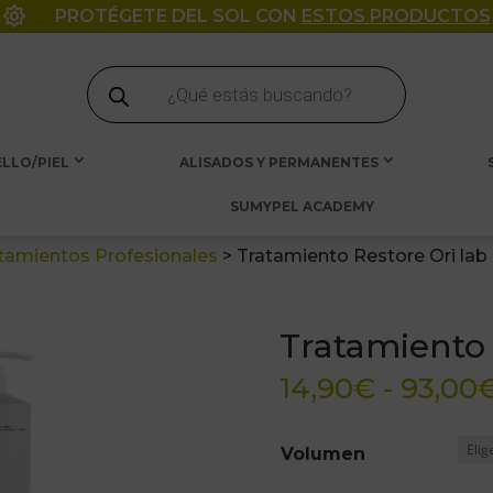

PROTÉGETE DEL SOL CON
ESTOS PRODUCTOS
Búsqueda
de
productos
LLO/PIEL
ALISADOS Y PERMANENTES
SUMYPEL ACADEMY
tamientos Profesionales
>
Tratamiento Restore Ori lab
Tratamiento 
14,90
€
-
93,00
Volumen