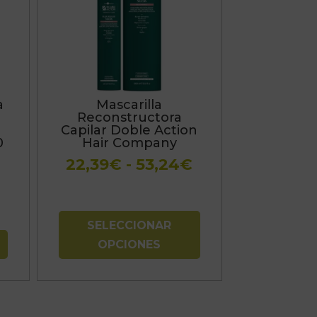
múltiples
variantes.
Las
opciones
se
a
Mascarilla
pueden
Reconstructora
elegir
n
Capilar Doble Action
0
Hair Company
en
Rango
la
22,39
€
-
53,24
€
de
página
precios:
de
desde
producto
SELECCIONAR
22,39€
OPCIONES
hasta
53,24€