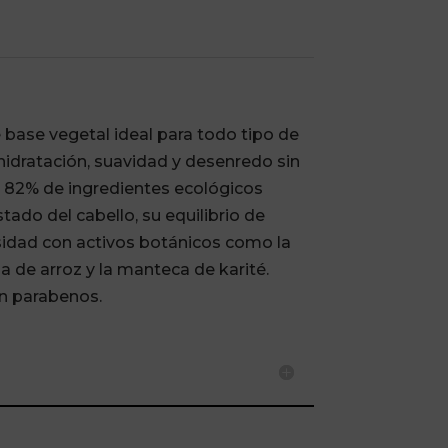
14,90€
hasta
93,00€
 base vegetal ideal para todo tipo de
hidratación, suavidad y desenredo sin
n 82% de ingredientes ecológicos
stado del cabello, su equilibrio de
sidad con activos botánicos como la
ína de arroz y la manteca de karité.
in parabenos.