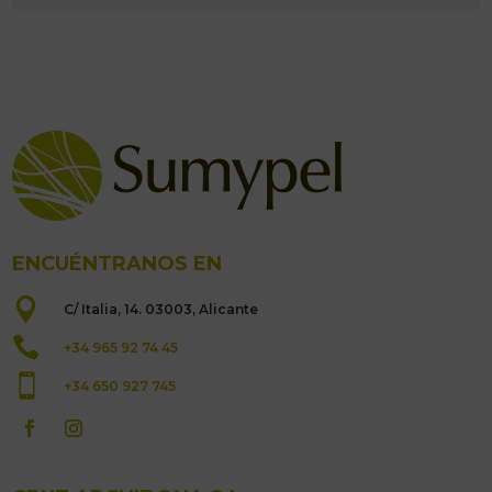
ENCUÉNTRANOS EN

C/ Italia, 14. 03003, Alicante

+34 965 92 74 45

+34 650 927 745