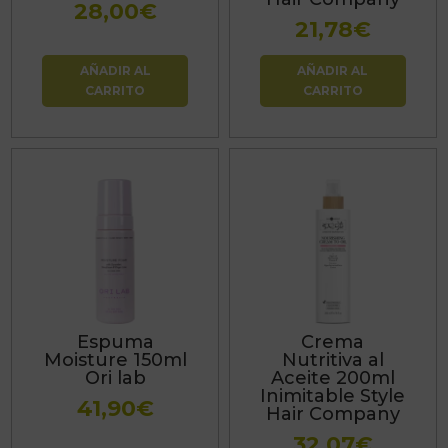
28,00
€
21,78
€
AÑADIR AL
AÑADIR AL
CARRITO
CARRITO
Espuma
Crema
Moisture 150ml
Nutritiva al
Ori lab
Aceite 200ml
Inimitable Style
41,90
€
Hair Company
32,07
€