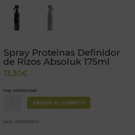
Spray Proteinas Definidor
de Rizos Absoluk 175ml
13,30
€
Hay existencias
Spray
AÑADIR AL CARRITO
Proteinas
Definidor
SKU:
450000014
de
Rizos