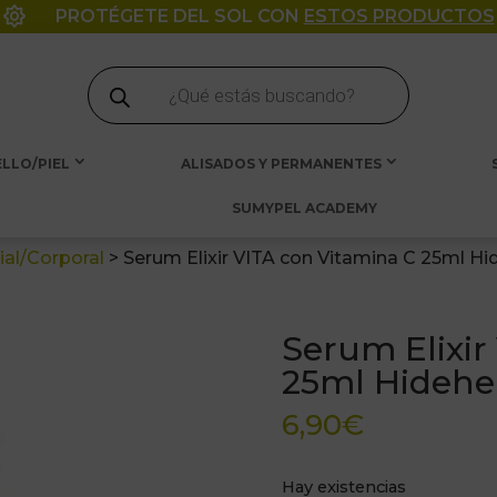

PROTÉGETE DEL SOL CON
ESTOS PRODUCTOS
Búsqueda
de
productos
LLO/PIEL
ALISADOS Y PERMANENTES
SUMYPEL ACADEMY
ial/Corporal
>
Serum Elixir VITA con Vitamina C 25ml Hi
Serum Elixir
25ml Hidehe
6,90
€
Hay existencias