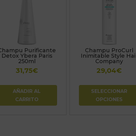
tiene
múltiples
variantes.
Las
opciones
se
Champu Purificante
Champu ProCurl
pueden
Detox Ybera Paris
Inimitable Style Hai
elegir
250ml
Company
en
31,75
€
29,04
€
la
página
de
AÑADIR AL
SELECCIONAR
producto
CARRITO
OPCIONES