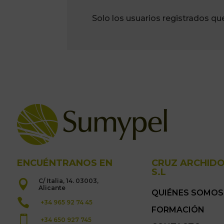
Solo los usuarios registrados q
ENCUÉNTRANOS EN
CRUZ ARCHID
S.L
C/ Italia, 14. 03003,

Alicante
QUIÉNES SOMOS

+34 965 92 74 45
FORMACIÓN

+34 650 927 745