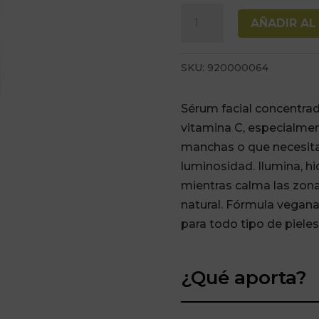
Serum
AÑADIR AL
Elixir
VITA
SKU:
920000064
con
Vitamina
Sérum facial concentra
C
vitamina C, especialmen
25ml
manchas o que necesita
Hidehere
luminosidad. Ilumina, hid
cantidad
mientras calma las zona
natural. Fórmula vegan
para todo tipo de pieles
¿Qué aporta?