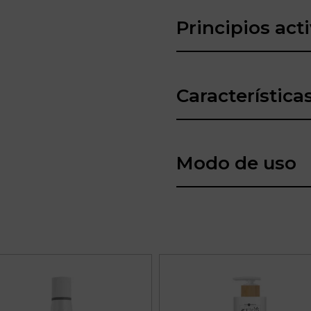
Principios act
Característica
Modo de uso
Este
producto