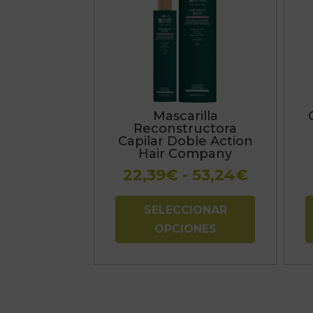
tiene
múltiples
variantes.
Las
opciones
se
Mascarilla
pueden
Reconstructora
elegir
Capilar Doble Action
Hair Company
en
Rango
la
22,39
€
-
53,24
€
de
página
precios:
de
SELECCIONAR
desde
producto
OPCIONES
22,39€
hasta
53,24€