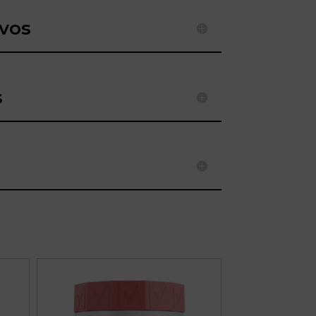
ivos
s