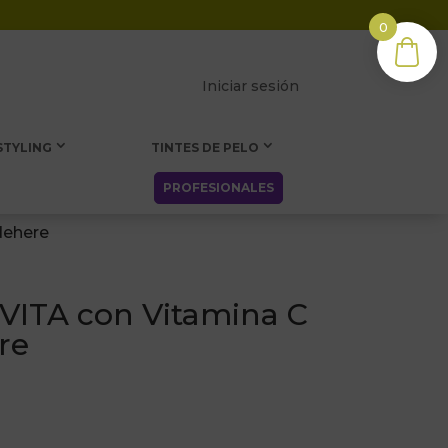
0
Iniciar sesión
STYLING
TINTES DE PELO
PROFESIONALES
dehere
 VITA con Vitamina C
re