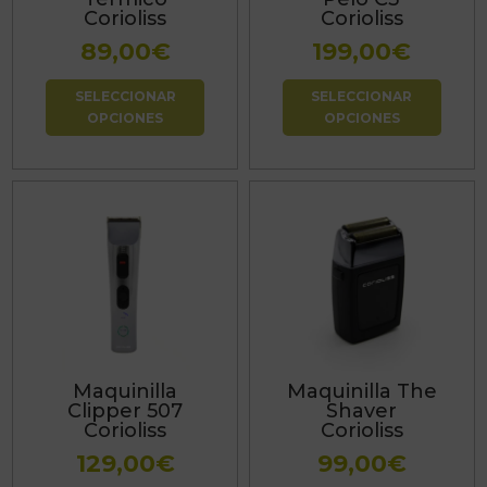
se
se
Corioliss
Corioliss
pueden
pueden
89,00
€
199,00
€
elegir
elegir
en
en
SELECCIONAR
SELECCIONAR
OPCIONES
OPCIONES
la
la
página
página
de
de
producto
producto
Maquinilla
Maquinilla The
Clipper 507
Shaver
Corioliss
Corioliss
129,00
€
99,00
€