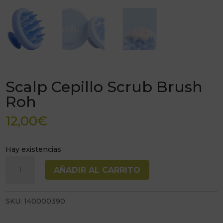
Scalp Cepillo Scrub Brush
Roh
12,00
€
Hay existencias
Scalp
AÑADIR AL CARRITO
Cepillo
Scrub
SKU:
140000390
Brush
Roh