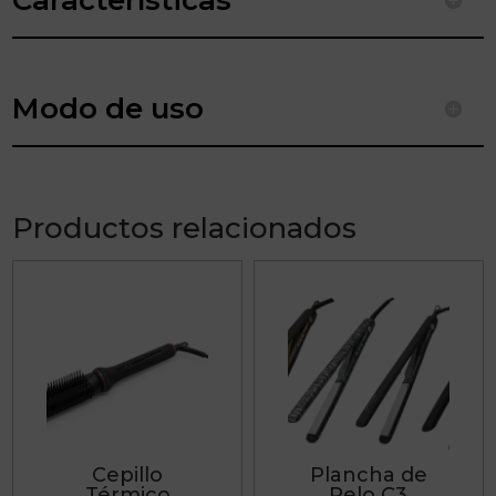
Modo de uso
Productos relacionados
Este
Este
producto
producto
tiene
tiene
múltiples
múltiples
variantes.
variantes.
Las
Las
Cepillo
Plancha de
opciones
opciones
Térmico
Pelo C3