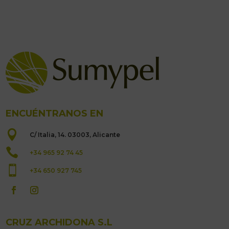
ENCUÉNTRANOS EN

C/ Italia, 14. 03003, Alicante

+34 965 92 74 45

+34 650 927 745
CRUZ ARCHIDONA S.L