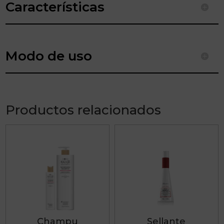
Características
Modo de uso
Productos relacionados
Este
producto
tiene
múltiples
variantes.
Las
Champu
Sellante
opciones