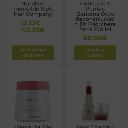
Nutritivo
Cutículas Y
se
Inimitable Style
Puntas
Hair Company
Genoma Octo
pueden
Reconstrucció
15,13
€
-
elegir
n En Frío Ybera
Rango
42,35
€
Paris 500 Ml
en
de
la
88,00
€
precios:
página
SELECCIONAR
AÑADIR AL
desde
de
OPCIONES
CARRITO
15,13€
producto
hasta
42,35€
Mascarilla Pós
Pack Champú