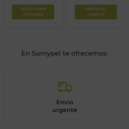
de
la
SELECCIONAR
AÑADIR AL
precios:
página
OPCIONES
CARRITO
desde
de
16,94€
producto
hasta
47,19€
En Sumypel te ofrecemos:
Envío
urgente