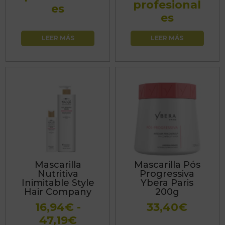
profesional
es
es
LEER MÁS
LEER MÁS
Este
producto
tiene
múltiples
variantes.
Las
Mascarilla
Mascarilla Pós
opciones
Nutritiva
Progressiva
se
Inimitable Style
Ybera Paris
Hair Company
200g
pueden
16,94
€
-
33,40
€
elegir
Rango
47,19
€
en