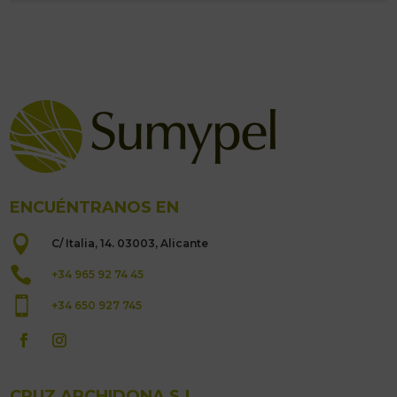
ENCUÉNTRANOS EN

C/ Italia, 14. 03003, Alicante

+34 965 92 74 45

+34 650 927 745
CRUZ ARCHIDONA S.L