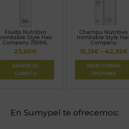
variantes.
Las
opciones
se
Fluido Nutritivo
Champu Nutritivo
pueden
Inimitable Style Hair
Inimitable Style Hai
elegir
Company 250ML
Company
en
23,60
€
15,13
€
-
42,35
€
la
página
AÑADIR AL
SELECCIONAR
de
CARRITO
OPCIONES
producto
En Sumypel te ofrecemos: