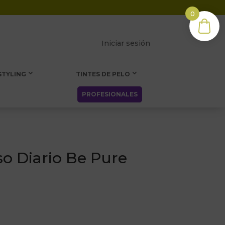
0
Iniciar sesión
STYLING
TINTES DE PELO
PROFESIONALES
so Diario Be Pure