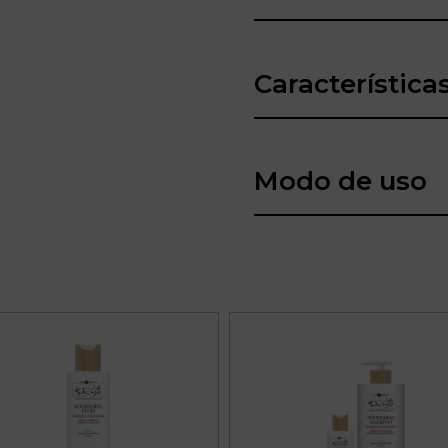
Característica
Modo de uso
Este
producto
tiene
múltiples