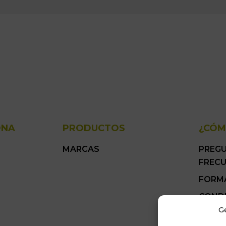
ONA
PRODUCTOS
¿CÓM
MARCAS
PREG
FREC
FORM
COND
GENER
G