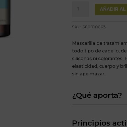
Mascarilla
AÑADIR AL
Uso
Diario
SKU:
680010063
Be
Pure
Mascarilla de tratamien
1000ml
todo tipo de cabello, de
cantidad
siliconas ni colorantes.
elasticidad, cuerpo y br
sin apelmazar.
¿Qué aporta?
Principios act