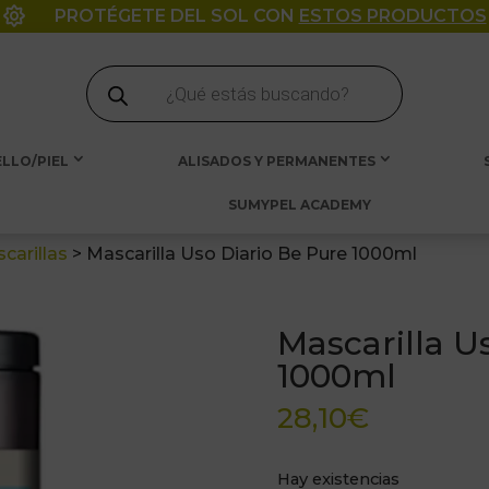

PROTÉGETE DEL SOL CON
ESTOS PRODUCTOS
Búsqueda
de
productos
LLO/PIEL
ALISADOS Y PERMANENTES
SUMYPEL ACADEMY
carillas
>
Mascarilla Uso Diario Be Pure 1000ml
Mascarilla U
1000ml
28,10
€
Hay existencias