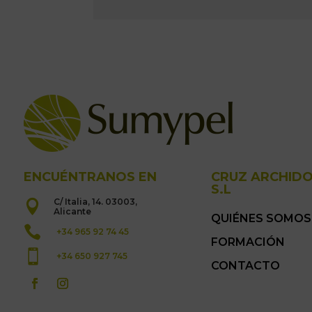
ENCUÉNTRANOS EN
CRUZ ARCHID
S.L
C/ Italia, 14. 03003,

Alicante
QUIÉNES SOMOS

+34 965 92 74 45
FORMACIÓN

+34 650 927 745
CONTACTO