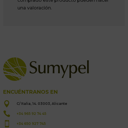
comprado este producto pueden hacer
una valoración.
ENCUÉNTRANOS EN

C/ Italia, 14. 03003, Alicante

+34 965 92 74 45

+34 650 927 745