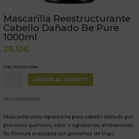
Mascarilla Reestructurante
Cabello Dañado Be Pure
1000ml
28,10
€
Hay existencias
Mascarilla
AÑADIR AL CARRITO
Reestructurante
Cabello
SKU:
680010043
Dañado
Be
Pure
Mascarilla ultra-reparadora para cabello dañado por
1000ml
procesos químicos, calor o agresiones ambientales.
cantidad
Su fórmula avanzada con proteínas de trigo,