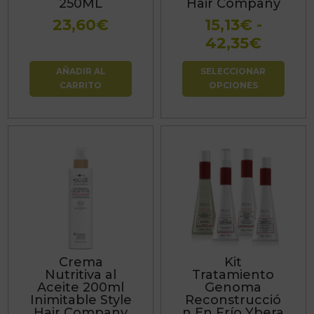
250ML
Hair Company
pueden
23,60
€
15,13
€
-
elegir
Rang
42,35
€
en
de
la
AÑADIR AL
SELECCIONAR
precio
página
CARRITO
OPCIONES
desde
de
15,13€
producto
hasta
42,35
Crema
Kit
Nutritiva al
Tratamiento
Aceite 200ml
Genoma
Inimitable Style
Reconstrucció
Hair Company
n En Frío Ybera