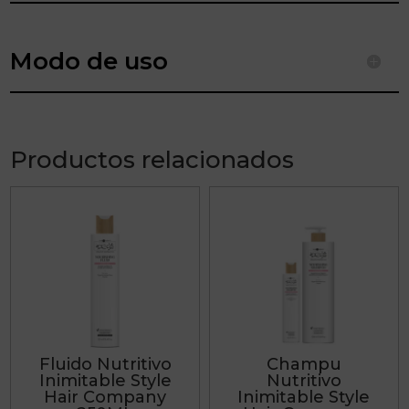
Modo de uso
Productos relacionados
Este
producto
tiene
múltiples
variantes.
Las
Fluido Nutritivo
Champu
opciones
Inimitable Style
Nutritivo
se
Hair Company
Inimitable Style