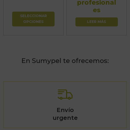
profesional
precios:
página
es
desde
de
SELECCIONAR
15,13€
producto
OPCIONES
LEER MÁS
hasta
42,35€
En Sumypel te ofrecemos:
Envío
urgente