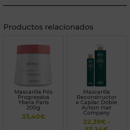
Productos relacionados
Este
producto
tiene
múltiples
variantes.
Las
Mascarilla Pós
Mascarilla
opciones
Progressiva
Reconstructor
se
Ybera Paris
a Capilar Doble
200g
Action Hair
pueden
Company
33,40
€
elegir
22,39
€
-
en
Rang
53,24
€