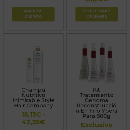
la
de
página
AÑADIR AL
SELECCIONAR
precio
de
CARRITO
OPCIONES
desde
producto
22,39
hasta
53,24
Este
producto
tiene
múltiples
variantes.
Las
Champu
Kit
opciones
Nutritivo
Tratamiento
se
Inimitable Style
Genoma
Hair Company
Reconstrucció
pueden
n En Frío Ybera
15,13
€
-
elegir
Paris 500g
Rango
42,35
€
en
Exclusivo
de
la