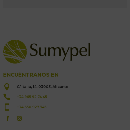
ENCUÉNTRANOS EN

C/ Italia, 14. 03003, Alicante

+34 965 92 74 45

+34 650 927 745