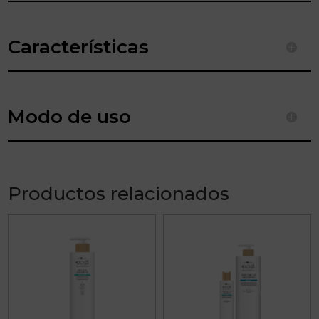
Características
Modo de uso
Productos relacionados
Este
Este
producto
producto
tiene
tiene
múltiples
múltiples
variantes.
variantes.