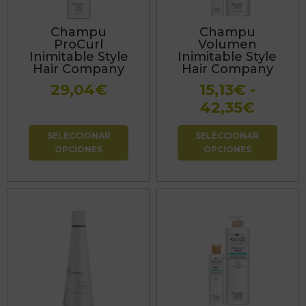
Las
Las
Champu
Champu
opciones
opciones
ProCurl
Volumen
se
se
Inimitable Style
Inimitable Style
Hair Company
Hair Company
pueden
pueden
29,04
€
15,13
€
-
elegir
elegir
Rang
42,35
€
en
en
de
la
la
SELECCIONAR
SELECCIONAR
precio
página
página
OPCIONES
OPCIONES
desde
de
de
15,13€
producto
producto
hasta
42,35
Este
producto
tiene
múltiples
variantes.