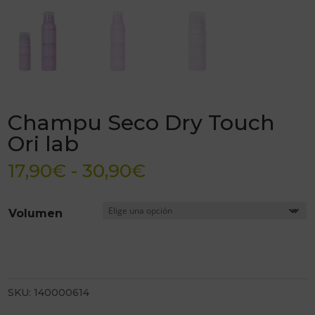
Champu Seco Dry Touch
Ori lab
Rango
17,90
€
-
30,90
€
de
precios:
Volumen
desde
17,90€
hasta
30,90€
SKU:
140000614