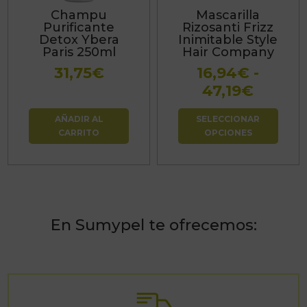
Las
Champu
Mascarilla
opciones
Purificante
Rizosanti Frizz
se
Detox Ybera
Inimitable Style
Paris 250ml
Hair Company
pueden
31,75
€
16,94
€
-
elegir
Rango
47,19
€
en
de
la
AÑADIR AL
SELECCIONAR
precio
página
CARRITO
OPCIONES
desde
de
16,94€
producto
hasta
47,19€
En Sumypel te ofrecemos: