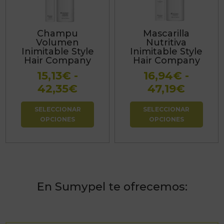
variantes.
variantes.
Las
Las
Champu
Mascarilla
opciones
opciones
Volumen
Nutritiva
se
se
Inimitable Style
Inimitable Style
Hair Company
Hair Company
pueden
pueden
15,13
€
-
16,94
€
-
elegir
elegir
Rango
Rango
42,35
€
47,19
€
en
en
de
de
la
la
SELECCIONAR
SELECCIONAR
precios:
precio
página
página
OPCIONES
OPCIONES
desde
desde
de
de
15,13€
16,94€
producto
producto
hasta
hasta
42,35€
47,19€
En Sumypel te ofrecemos: