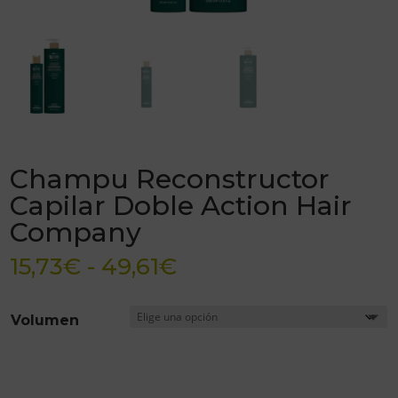
Champu Reconstructor
Capilar Doble Action Hair
Company
Rango
15,73
€
-
49,61
€
de
precios:
Volumen
desde
15,73€
hasta