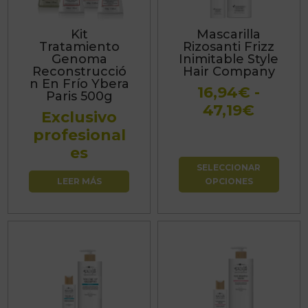
variantes.
Las
Kit
Mascarilla
opciones
Tratamiento
Rizosanti Frizz
se
Genoma
Inimitable Style
Reconstrucció
Hair Company
pueden
n En Frío Ybera
16,94
€
-
elegir
Paris 500g
Rango
47,19
€
en
Exclusivo
de
la
profesional
precio
página
es
desde
de
SELECCIONAR
16,94€
producto
LEER MÁS
OPCIONES
hasta
47,19€
Este
Este
producto
producto
tiene
tiene
múltiples
múltiples