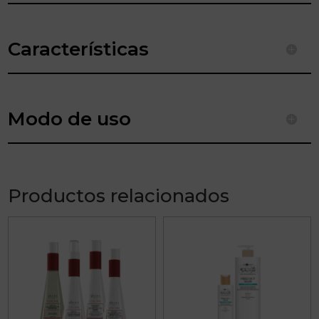
Características
Modo de uso
Productos relacionados
Este
producto
tiene
múltiples