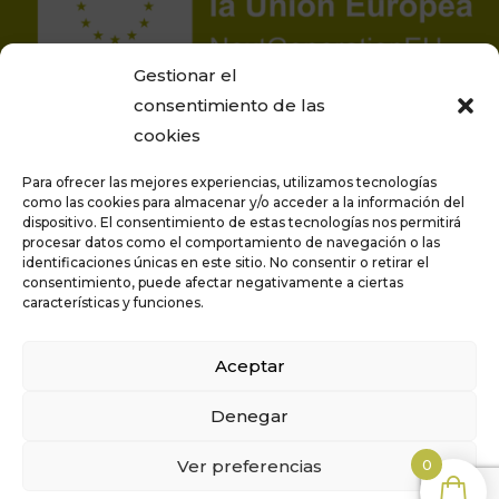
Gestionar el
consentimiento de las
cookies
Para ofrecer las mejores experiencias, utilizamos tecnologías
como las cookies para almacenar y/o acceder a la información del
dispositivo. El consentimiento de estas tecnologías nos permitirá
procesar datos como el comportamiento de navegación o las
Proyecto financiado por la Unión Europea –
identificaciones únicas en este sitio. No consentir o retirar el
NextGenerationEU
consentimiento, puede afectar negativamente a ciertas
características y funciones.
Aceptar
Privacidad
Aviso legal
Denegar
Política de cookies
Condiciones generales de venta
Ver preferencias
0