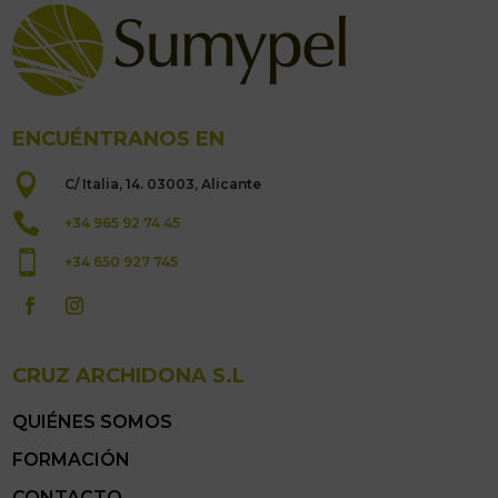
ENCUÉNTRANOS EN

C/ Italia, 14. 03003, Alicante

+34 965 92 74 45

+34 650 927 745
CRUZ ARCHIDONA S.L
QUIÉNES SOMOS
FORMACIÓN
CONTACTO