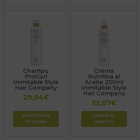
Este
producto
tiene
múltiples
variantes.
Las
Champu
Crema
opciones
ProCurl
Nutritiva al
se
Inimitable Style
Aceite 200ml
Hair Company
Inimitable Style
pueden
Hair Company
29,04
€
elegir
32,07
€
en
la
SELECCIONAR
AÑADIR AL
página
OPCIONES
CARRITO
de
producto