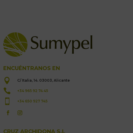
ENCUÉNTRANOS EN

C/ Italia, 14. 03003, Alicante

+34 965 92 74 45

+34 650 927 745
CRUZ ARCHIDONA S.L