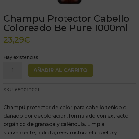
Champu Protector Cabello
Coloreado Be Pure 1000ml
23,29
€
Hay existencias
Champu
AÑADIR AL CARRITO
Protector
Cabello
SKU:
680010021
Coloreado
Be
Pure
Champú protector de color para cabello teñido o
1000ml
dañado por decoloración, formulado con extracto
cantidad
orgánico de granada y caléndula. Limpia
suavemente, hidrata, reestructura el cabello y