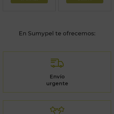
desde
de
15,13€
producto
hasta
42,35€
En Sumypel te ofrecemos:
Envío
urgente