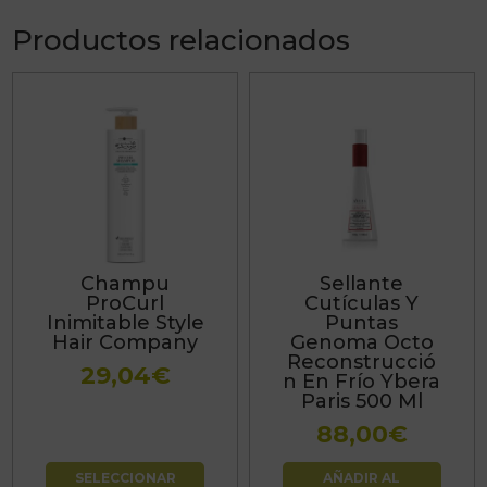
Productos relacionados
Este
producto
tiene
múltiples
variantes.
Las
Champu
Sellante
opciones
ProCurl
Cutículas Y
se
Inimitable Style
Puntas
Hair Company
Genoma Octo
pueden
Reconstrucció
29,04
€
elegir
n En Frío Ybera
Paris 500 Ml
en
la
88,00
€
página
SELECCIONAR
AÑADIR AL
de