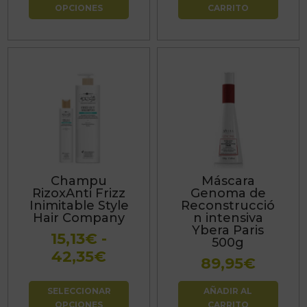
OPCIONES
CARRITO
producto
Este
producto
tiene
múltiples
variantes.
Las
Champu
Máscara
opciones
RizoxAnti Frizz
Genoma de
se
Inimitable Style
Reconstrucció
Hair Company
n intensiva
pueden
Ybera Paris
15,13
€
-
elegir
500g
Rango
42,35
€
en
89,95
€
de
la
precios:
página
SELECCIONAR
AÑADIR AL
OPCIONES
CARRITO