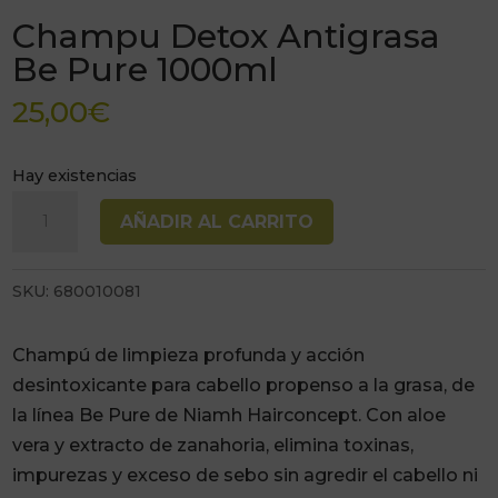
Champu Detox Antigrasa
Be Pure 1000ml
25,00
€
Hay existencias
Champu
AÑADIR AL CARRITO
Detox
Antigrasa
SKU:
680010081
Be
Pure
1000ml
Champú de limpieza profunda y acción
cantidad
desintoxicante para cabello propenso a la grasa, de
la línea Be Pure de Niamh Hairconcept. Con aloe
vera y extracto de zanahoria, elimina toxinas,
impurezas y exceso de sebo sin agredir el cabello ni