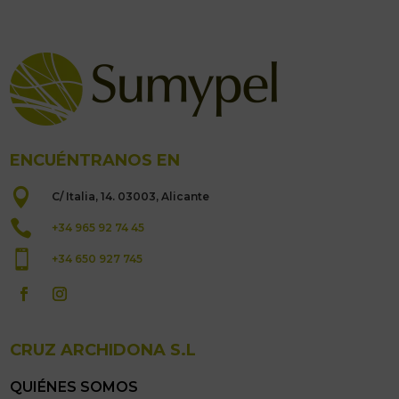
ENCUÉNTRANOS EN

C/ Italia, 14. 03003, Alicante

+34 965 92 74 45

+34 650 927 745
CRUZ ARCHIDONA S.L
QUIÉNES SOMOS