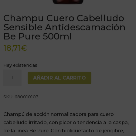
Champu Cuero Cabelludo
Sensible Antidescamación
Be Pure 500ml
18,71
€
Hay existencias
Champu
AÑADIR AL CARRITO
Cuero
Cabelludo
SKU:
680010103
Sensible
Antidescamación
Be
Champú de
acción
normalizadora para cuero
Pure
cabelludo irritado,
con picor o tendencia a la
caspa,
500ml
de la línea
Be Pure
. Con biolicuefacto
de jengibre,