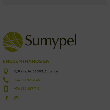
ENCUÉNTRANOS EN

C/ Italia, 14. 03003, Alicante

+34 965 92 74 45

+34 650 927 745