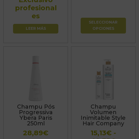
en
profesional
la
es
página
SELECCIONAR
de
LEER MÁS
OPCIONES
producto
Este
producto
tiene
múltiples
variantes.
Las
Champu Pós
Champu
opciones
Progressiva
Volumen
se
Ybera Paris
Inimitable Style
250ml
Hair Company
pueden
28,89
€
15,13
€
-
elegir