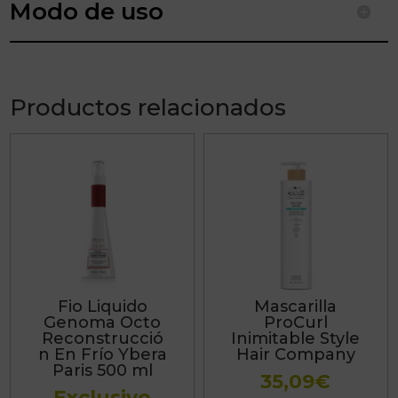
Modo de uso
Productos relacionados
Este
producto
tiene
múltiples
variantes.
Las
Fio Liquido
Mascarilla
opciones
Genoma Octo
ProCurl
se
Reconstrucció
Inimitable Style
n En Frío Ybera
Hair Company
pueden
Paris 500 ml
35,09
€
elegir
Exclusivo