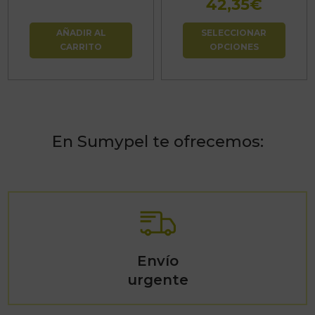
Rang
42,35
€
en
de
la
AÑADIR AL
SELECCIONAR
precio
página
CARRITO
OPCIONES
desde
de
15,13€
producto
hasta
42,35
En Sumypel te ofrecemos:
Envío
urgente