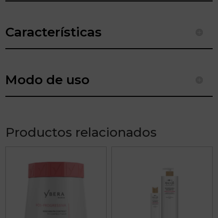
Características
Modo de uso
Productos relacionados
Este
producto
tiene
múltiples
variantes.