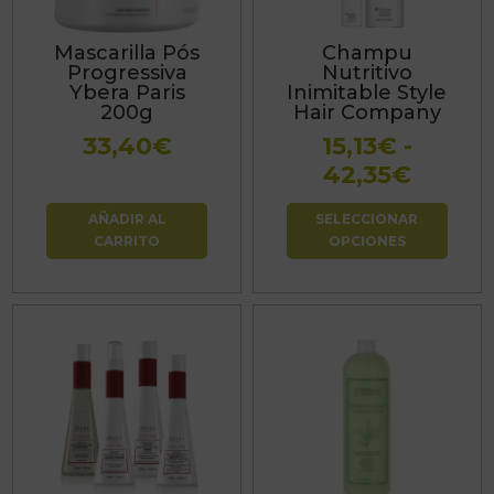
Las
Mascarilla Pós
Champu
opciones
Progressiva
Nutritivo
se
Ybera Paris
Inimitable Style
200g
Hair Company
pueden
33,40
€
15,13
€
-
elegir
Rang
42,35
€
en
de
la
AÑADIR AL
SELECCIONAR
precio
página
CARRITO
OPCIONES
desde
de
15,13€
producto
hasta
42,35