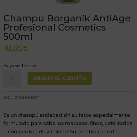
Champu Borganik AntiAge
Profesional Cosmetics
500ml
18,05
€
Hay existencias
Champu
AÑADIR AL CARRITO
Borganik
AntiAge
SKU:
205000021
Profesional
Cosmetics
500ml
Es un champú antiedad sin sulfatos especialmente
cantidad
formulado para cabellos maduros, finos, debilitados
o con pérdida de vitalidad. Su combinación de