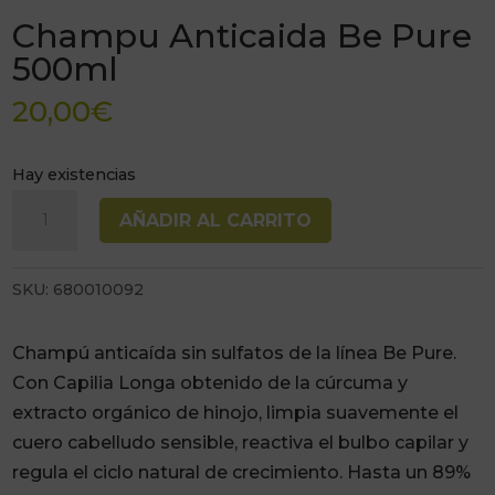
Champu Anticaida Be Pure
500ml
20,00
€
Hay existencias
Champu
AÑADIR AL CARRITO
Anticaida
Be
SKU:
680010092
Pure
500ml
cantidad
Champ
ú anticaída sin sulfatos de
la línea Be Pure
.
Con Capilia
Longa obtenido de la cúrcuma
y
extracto orgánico
de hinojo, limpia
suavemente el
cuero
cabelludo sensible, reactiva el
bulbo capilar y
regula el ciclo
natural de crecimiento. Hasta un 89%