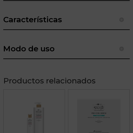
Características
Modo de uso
Productos relacionados
Este
producto
tiene
múltiples
variantes.