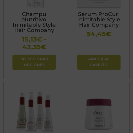
Las
Champu
Serum ProCurl
opciones
Nutritivo
Inimitable Style
se
Inimitable Style
Hair Company
Hair Company
pueden
54,45
€
15,13
€
-
elegir
Rango
42,35
€
en
de
la
SELECCIONAR
AÑADIR AL
precios:
página
OPCIONES
CARRITO
desde
de
15,13€
producto
hasta
42,35€