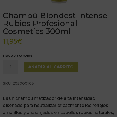
Champú Blondest Intense
Rubios Profesional
Cosmetics 300ml
11,95
€
Hay existencias
Champú
AÑADIR AL CARRITO
Blondest
Intense
SKU:
205000103
Rubios
Profesional
Cosmetics
Es un champú matizador de alta intensidad
300ml
diseñado para neutralizar eficazmente los reflejos
cantidad
amarillos y anaranjados en cabellos rubios naturales,