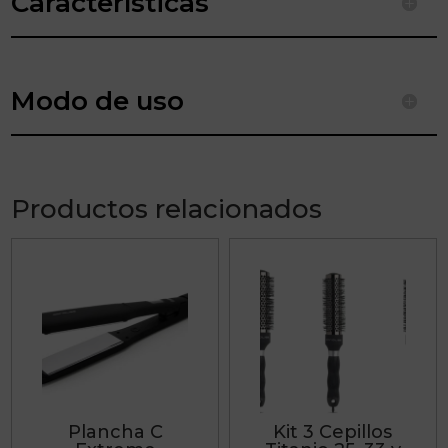
Características
Modo de uso
Productos relacionados
Este
producto
tiene
múltiples
variantes.
Las
Plancha C
Kit 3 Cepillos
opciones