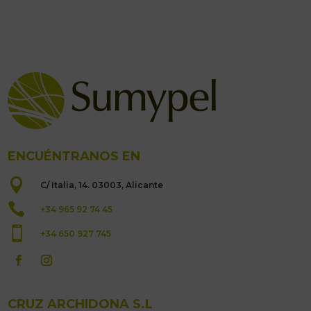
ENCUÉNTRANOS EN

C/ Italia, 14. 03003, Alicante

+34 965 92 74 45

+34 650 927 745
CRUZ ARCHIDONA S.L