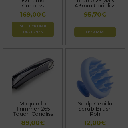
Extreme
Titanio 25, 33 y
se
Corioliss
43mm Corioliss
pueden
169,00
€
95,70
€
elegir
en
SELECCIONAR
OPCIONES
LEER MÁS
la
página
de
producto
Maquinilla
Scalp Cepillo
Trimmer 265
Scrub Brush
Touch Corioliss
Roh
89,00
€
12,00
€