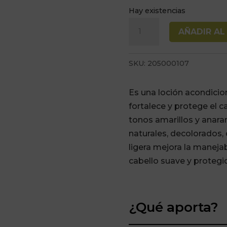
Hay existencias
Acondicionador
AÑADIR AL
Locion
Blondest
SKU:
205000107
Rubios
Profesional
Es una loción acondicio
Cosmetics
fortalece y protege el c
200ml
tonos amarillos y anara
cantidad
naturales, decolorados,
ligera mejora la manejab
cabello suave y protegi
¿Qué aporta?