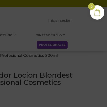
0
Iniciar sesión
STYLING
TINTES DE PELO
PROFESIONALES
 Profesional Cosmetics 200ml
dor Locion Blondest
sional Cosmetics