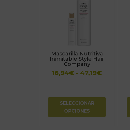
producto
tiene
múltiples
variantes.
Las
opciones
se
Mascarilla Nutritiva
pueden
Inimitable Style Hair
elegir
Company
en
Rango
16,94
€
-
47,19
€
la
de
página
precios:
de
desde
producto
16,94€
SELECCIONAR
hasta
OPCIONES
47,19€