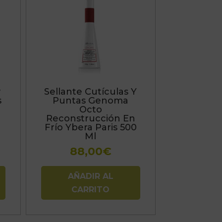
y
Sellante Cutículas Y
s
Puntas Genoma
Octo
Reconstrucción En
Frío Ybera Paris 500
Ml
88,00
€
AÑADIR AL
CARRITO