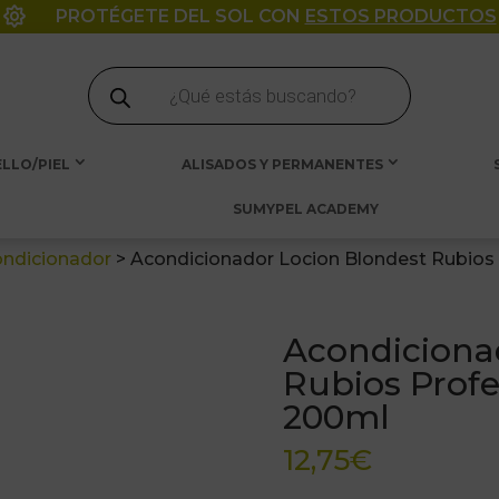

PROTÉGETE DEL SOL CON
ESTOS PRODUCTOS
Búsqueda
de
productos
LLO/PIEL
ALISADOS Y PERMANENTES
SUMYPEL ACADEMY
ndicionador
>
Acondicionador Locion Blondest Rubios
Acondiciona
Rubios Profe
200ml
12,75
€